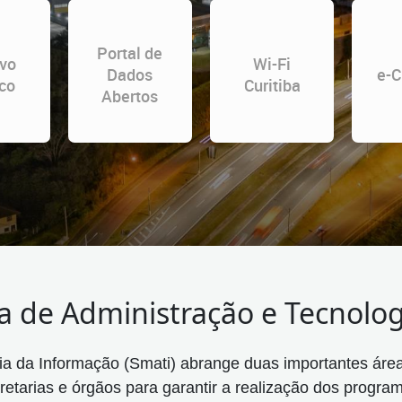
Portal de
vo
Wi-Fi
Dados
e-C
co
Curitiba
Abertos
ia de Administração e Tecnolo
ia da Informação (Smati) abrange duas importantes áre
retarias e órgãos para garantir a realização dos progra