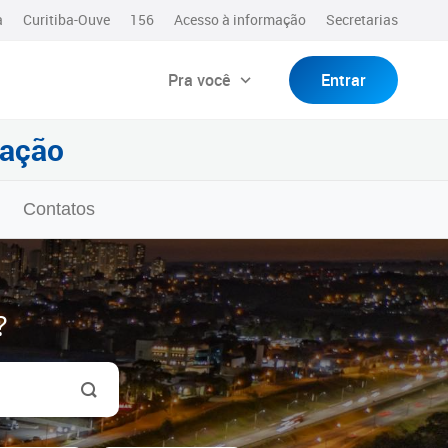
a
Curitiba-Ouve
156
Acesso à informação
Secretarias
Pra você
Entrar
mação
Contatos
?